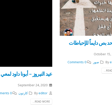
حد بص دايماً للإحباطات
October 15,
e
By
صور
0 Comments
READ
عيد النيروز – أبونا داود لمعي
September 24, 2020
editor
By
كارتون
0 Comments
READ MORE...