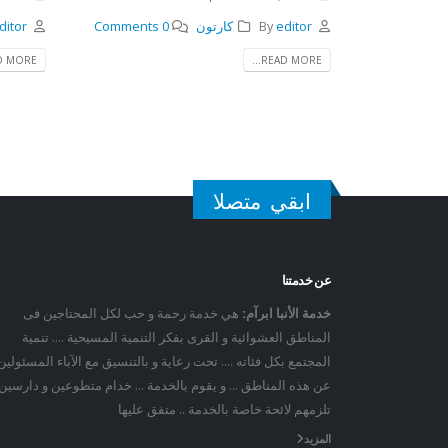
editor
By
كارتون
0 Comments
ditor
 MORE...
READ MORE...
ابقي متصلا
عن خدمتنا
خدمة الأنبا ابرآم:
هي خدمة رحمة و حب لكل المحتاجين فى
المناطق العشوائية و القرى بفكر التنمية المسيحية …. تنمية
المجتمع بكل فئاته …. تحت رعاية و بالتنسيق مع الآباء المسئولين
عن هذه المناطق … و يقوم بالخدمة … خدام متطوعين و دارسين
تلزمهم لائحة خاصة بالخدمة .. متفق عليها
المزيد