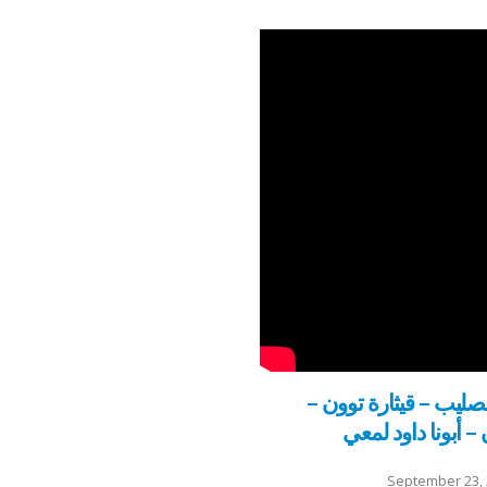
لصليب – قيثارة توون –
– أبونا داود لمعي
September 23,