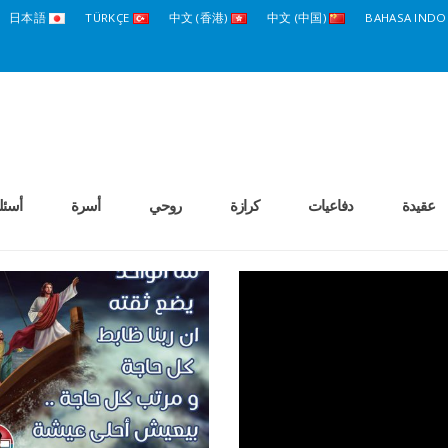
日本語
TÜRKÇE
中文 (香港)
中文 (中国)
BAHASA INDO
عقيدة
دفاعيات
كرازة
روحي
أسرة
أسئل