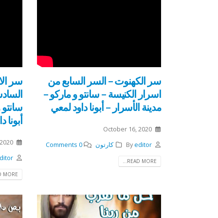
سر الكهنوت – السر السابع من
سر الاف
اسرار الكنيسة – سانتو و ماركو –
السادس
مدينة الأسرار – أبونا داود لمعي
سانتو و
أبونا د
October 16, 2020
 2020
editor
By
كارتون
0 Comments
ditor
READ MORE...
 MORE...