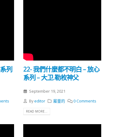
心系列
22- 我們什麼都不明白 – 放心
系列 – 大卫.勒枚神父
September 19, 2021
ents
By
editor
屬靈的
0 Comments
READ MORE...