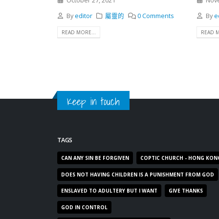
October 27, 2021
Nove
By
editor
屬靈的
0 Comments
By
e
READ MORE...
READ M
Keep in touch
TAGS
CAN ANY SIN BE FORGIVEN
COPTIC CHURCH - HONG KON
DOES NOT HAVING CHILDREN IS A PUNISHMENT FROM GOD
ENSLAVED TO ADULTERY BUT I WANT
GIVE THANKS
GOD IN CONTROL