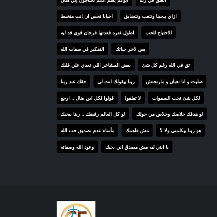
ازاي بيحبنا ونتعب ونتضايق
احيانا تحس ان انت متخبط
الاحتياج للحب
اطول فتره قعدتها فرحان قوي قد ايه
بص لاخر حياتك
التفكير في صفات الله
ثق في الله رغم كل شئ
بعض المشاعر اللي تعدي علي قلبك
صليت و انا تعبان و مارتحتش
ربنا بيقولك انت لي
حقك عند ربنا
لكل شئ تحت السموات
لا تقلقوا
قولوا لكل ابن ضال .. ارجع
لو هدفك خلاصك وخلاص من حولك
لو كل العالم رفضك .. ربنا بيحبك
هو ربنا بيكلمني ولا لأ
مش فاهمك
مأساة عدم تصديق حب الله
يا ابني ليه مش مصدق اني بحبك
وعود الله وصفاته