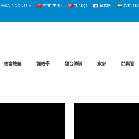
HASA INDONESIA
中文 (中国)
TÜRKÇE
日本語
SVENSK
教會教義
護教學
福音傳道
家庭
問與答