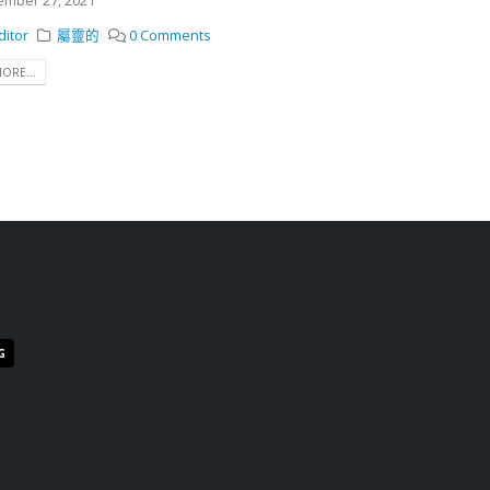
mber 27, 2021
ditor
屬靈的
0 Comments
ORE...
G