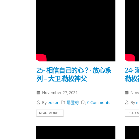
25- 相信自己的心？- 放心系
24-
列 – 大卫.勒枚神父
勒枚
November 27, 2021
Nove
By
editor
屬靈的
0 Comments
By
e
READ MORE...
READ M