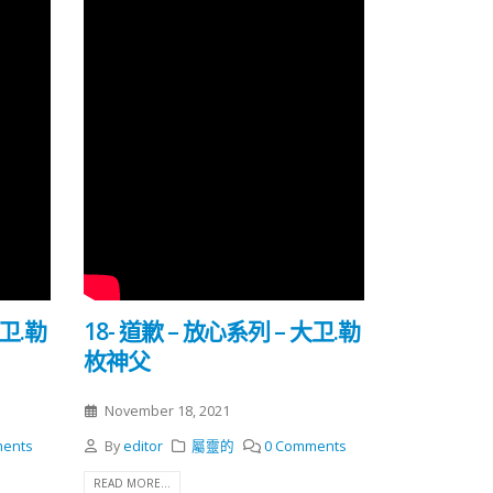
大卫.勒
18- 道歉 – 放心系列 – 大卫.勒
枚神父
November 18, 2021
ents
By
editor
屬靈的
0 Comments
READ MORE...